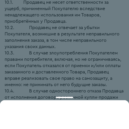
10.1.         Продавец не несет ответственности за 
ущерб, причиненный Покупателю вследствие 
ненадлежащего использования им Товаров, 
приобретённых у Продавца.
10.2.             Продавец не отвечает за убытки 
Покупателя, возникшие в результате неправильного 
заполнения заказа, в том числе неправильного 
указания своих данных.
10.3.             В случае злоупотребления Покупателем 
правами потребителя, включая, но не ограничиваясь, 
если Покупатель отказался от приемки и/или оплаты 
заказанного и доставленного Товара, Продавец 
вправе реализовать свое право на самозащиту, а 
именно: не принимать от него будущие заказы.
10.4.             В случае одностороннего отказа Продавца 
от исполнения договора розничной купли-продажи 
дистанционным способом в соответствии с пунктом 
6.6. настоящей публичной оферты, Продавец вправе 
реализовать свое право на самозащиту, взыскать 
убытки с Покупателя. В случае, если Покупатель 
оплатил Товар до его доставки, оплаченная сумма не 