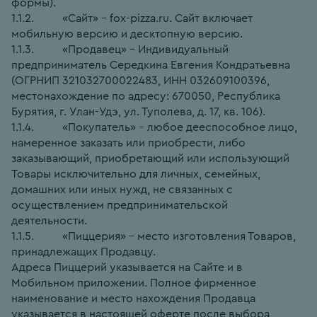
формы).
1.1.2.          «Сайт» – fox-pizza.ru. Сайт включает 
мобильную версию и десктопную версию.
1.1.3.          «Продавец» – Индивидуальный 
предприниматель Середкина Евгения Кондратьевна 
(ОГРНИП 321032700022483, ИНН 032609100396, 
местонахождение по адресу: 670050, Республика 
Бурятия, г. Улан-Удэ, ул. Туполева, д. 17, кв. 106).
1.1.4.          «Покупатель» – любое дееспособное лицо, 
намеренное заказать или приобрести, либо 
заказывающий, приобретающий или использующий 
Товары исключительно для личных, семейных, 
домашних или иных нужд, не связанных с 
осуществлением предпринимательской 
деятельности.
1.1.5.          «Пиццерия» – место изготовления Товаров, 
принадлежащих Продавцу.
Адреса Пиццерий указывается на Сайте и в 
Мобильном приложении. Полное фирменное 
наименование и место нахождения Продавца 
указывается в настоящей оферте после выбора 